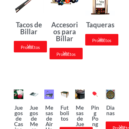
Tacos de
Accesori
Taqueras
Billar
os para
Billar
Ver
Productos
Ver
Productos
Ver
Productos
Jue
Jue
Me
Fut
Me
Pin
Dia
gos
gos
sas
boli
sas
g
nas
de
de
de
tos
de
Po
Cas
Me
Air
Jue
ng
Ver
Product