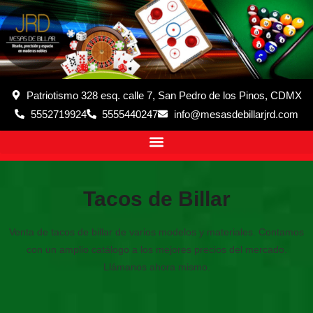
Patriotismo 328 esq. calle 7, San Pedro de los Pinos, CDMX
5552719924
5555440247
info@mesasdebillarjrd.com
Tacos de Billar
Venta de tacos de billar de varios modelos y materiales. Contamos
con un amplio catálogo a los mejores precios del mercado.
Llámanos ahora mismo.