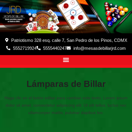
Patriotismo 328 esq. calle 7, San Pedro de los Pinos, CDMX
5552719924
5555440247
info@mesasdebillarjrd.com
Lámparas de Billar
Haga clic en el botón editar para cambiar este texto. Lorem ipsum
dolor sit amet, consectetur adipiscing elit. Ut elit tellus, luctus nec
ullamcorper mattis, pulvinar dapibus leo.