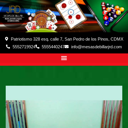
Patriotismo 328 esq. calle 7, San Pedro de los Pinos, CDMX
5552719924
5555440247
info@mesasdebillarjrd.com