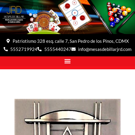
Patriotismo 328 esq. calle 7, San Pedro de los Pinos, CDMX
5552719924
5555440247
info@mesasdebillarjrd.com