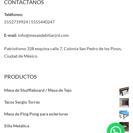
CONTÁCTANOS
Teléfonos:
5552719924 | 5555440247
E-mail:
info@mesasdebillarjrd.com
Patriotismo 328 esquina calle 7, Colonia San Pedro de los Pinos,
Ciudad de México
PRODUCTOS
Mesa de Shuffleboard / Mesa de Tejo
¡Solicita Informes de la Mesa de Billar u
Otro Producto que Deseas Cotizar por
Tacos Sergio Torres
WhatsApp Ahora!
Mesa de Ping Pong para exteriores
Silla Metálica