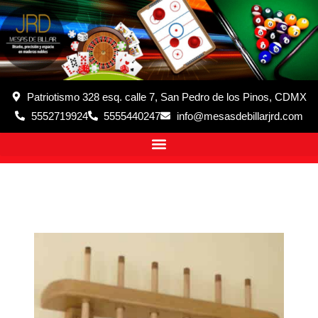
Patriotismo 328 esq. calle 7, San Pedro de los Pinos, CDMX
5552719924
5555440247
info@mesasdebillarjrd.com