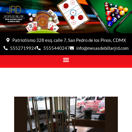
Patriotismo 328 esq. calle 7, San Pedro de los Pinos, CDMX
5552719924
5555440247
info@mesasdebillarjrd.com