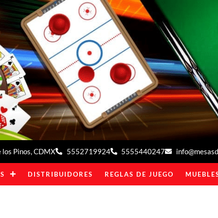
de los Pinos, CDMX
5552719924
5555440247
info@mesasde
S
DISTRIBUIDORES
REGLAS DE JUEGO
MUEBLES