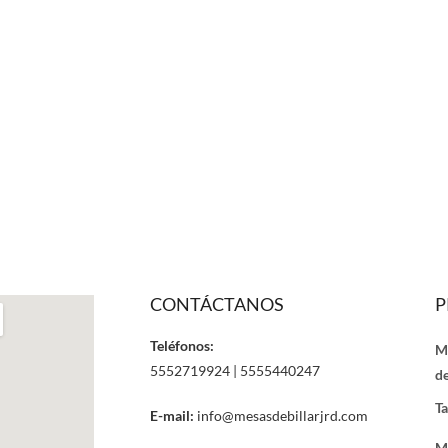
CONTÁCTANOS
P
Teléfonos:
M
5552719924 | 5555440247
de
Ta
E-mail:
info@mesasdebillarjrd.com
M