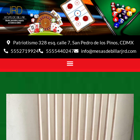
Patriotismo 328 esq. calle 7, San Pedro de los Pinos, CDMX
5552719924
5555440247
info@mesasdebillarjrd.com