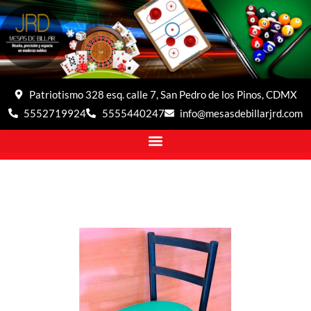
Patriotismo 328 esq. calle 7, San Pedro de los Pinos, CDMX
5552719924
5555440247
info@mesasdebillarjrd.com