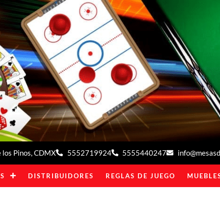
de los Pinos, CDMX
5552719924
5555440247
info@mesasde
S
DISTRIBUIDORES
REGLAS DE JUEGO
MUEBLES