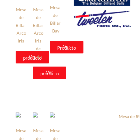
Mesa
Mesa
Mesa
de
de
de
Billar
Billar
Billar
Bay
Arco
Arco
iris
iris
Ver
Producto
de
Ver
lujo
producto
Ver
producto
Mesa
Mesa
Mesa
de
de
de