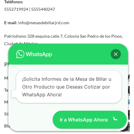
Teléfonos:
5552719924 | 5555440247
E-mail:
info@mesasdebillarjrd.com
Patriotismo 328 esquina calle 7, Colonia San Pedro de los Pinos,
Ciudad de México
PRODUCTOS
Mesa de Shuffleboard / Mesa de Tejo
¡Solicita Informes de la Mesa de Billar u
Otro Producto que Deseas Cotizar por
Tacos Sergio Torres
WhatsApp Ahora!
Mesa de Ping Pong para exteriores
Silla Metálica
Ir a WhatsApp Ahora
Blackjack de Encino