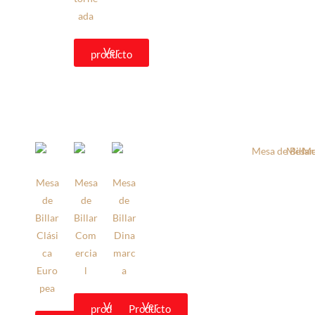
ada
Ver
producto
Mesa
Mesa
Mesa
de
de
de
Billar
Billar
Billar
Clási
Com
Dina
ca
ercia
marc
Euro
l
a
pea
Ver
Ver
producto
Producto