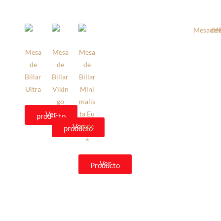
Mesa
Mesa
Mesa
de
de
de
Billar
Billar
Billar
Ultra
Vikin
Mini
go
malis
Ver
ta
Eu
producto
Ver
rope
producto
a
Ver
Producto