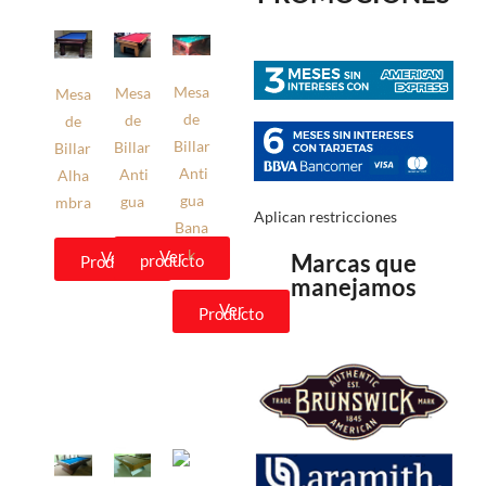
Mesa
Mesa
Mesa
de
de
de
Billar
Billar
Billar
Anti
Anti
Alha
gua
gua
mbra
Aplican restricciones
Bana
k
Ver
Ver
Marcas que
producto
Producto
manejamos
Ver
Producto