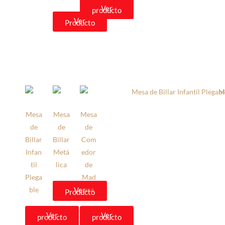
Ver
producto
Ver
Producto
Mesa
Mesa
Mesa
de
de
de
Billar
Billar
Com
Infan
Metá
edor
til
lica
de
Plega
Mad
ble
Ver
era
Producto
Ver
Ver
producto
producto