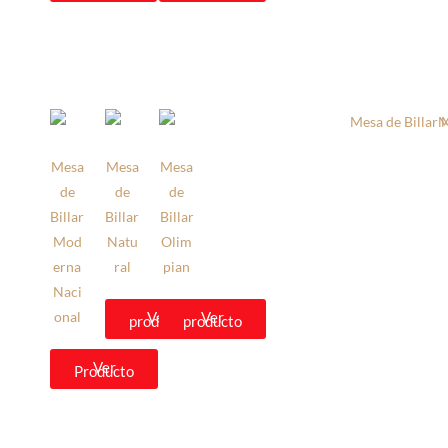
Mesa
Mesa
Mesa
de
de
de
Billar
Billar
Billar
Mod
Natu
Olim
erna
ral
pian
Naci
onal
Ver
Ver
producto
producto
Ver
Producto