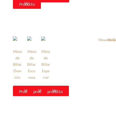
Ver
Producto
Mesa
Mesa
Mesa
de
de
de
Billar
Billar
Billar
Dom
Esco
Espe
inio
cesa
cial
Ver
Ver
Ver
Producto
producto
producto