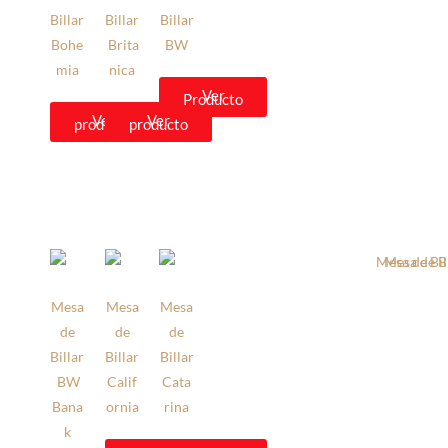
Billar
Billar
Billar
Bohe
Brita
BW
mia
nica
Ver
Producto
Ver
Ver
producto
producto
Mesa
Mesa
Mesa
de
de
de
Billar
Billar
Billar
BW
Calif
Cata
Bana
ornia
rina
k