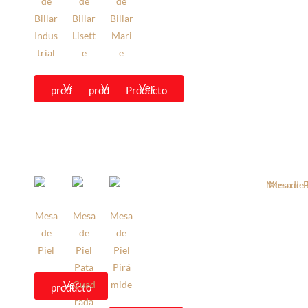
de
de
de
Billar
Billar
Billar
Indus
Lisett
Mari
trial
e
e
Ver
Ver
Ver
producto
producto
Producto
Mesa
Mesa
Mesa
de
de
de
Piel
Piel
Piel
Pata
Pirá
Ver
Cuad
mide
producto
rada