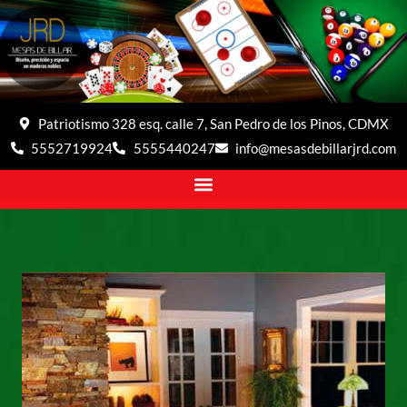
Patriotismo 328 esq. calle 7, San Pedro de los Pinos, CDMX
5552719924
5555440247
info@mesasdebillarjrd.com