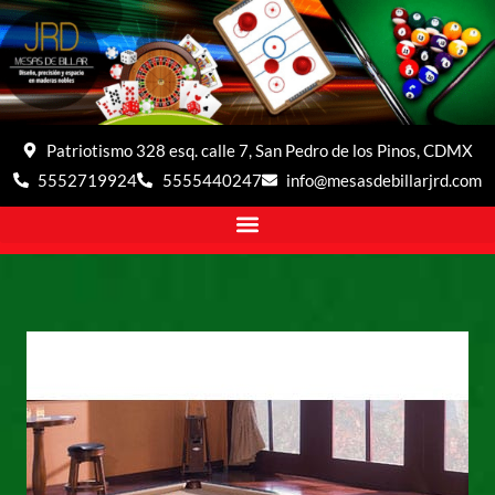
Patriotismo 328 esq. calle 7, San Pedro de los Pinos, CDMX
5552719924
5555440247
info@mesasdebillarjrd.com