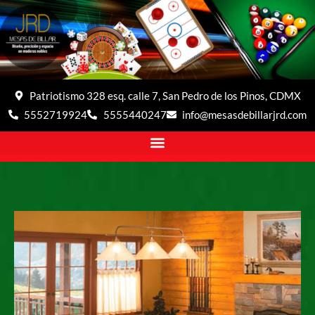
Patriotismo 328 esq. calle 7, San Pedro de los Pinos, CDMX
5552719924
5555440247
info@mesasdebillarjrd.com