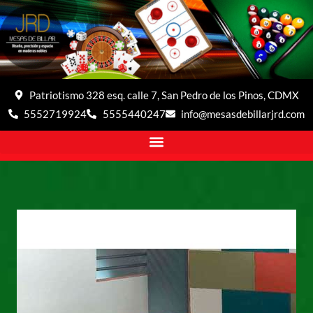
Patriotismo 328 esq. calle 7, San Pedro de los Pinos, CDMX
5552719924
5555440247
info@mesasdebillarjrd.com