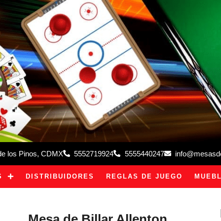
 de los Pinos, CDMX
5552719924
5555440247
info@mesasdeb
S
DISTRIBUIDORES
REGLAS DE JUEGO
MUEBL
Mesa de Billar Allenton