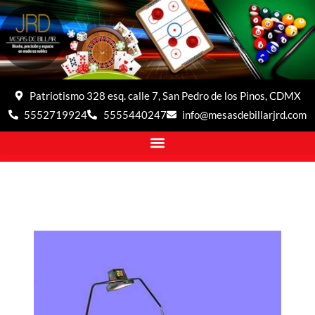
Patriotismo 328 esq. calle 7, San Pedro de los Pinos, CDMX
5552719924
5555440247
info@mesasdebillarjrd.com