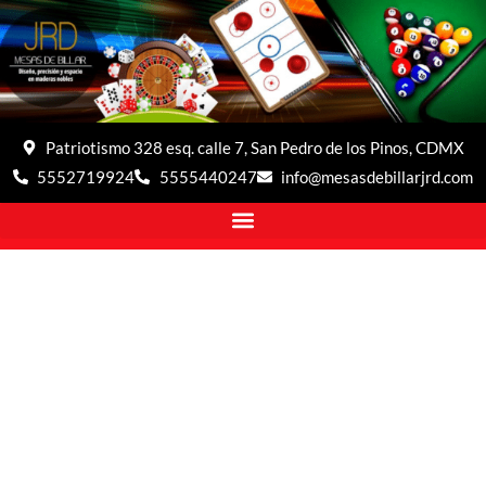
Patriotismo 328 esq. calle 7, San Pedro de los Pinos, CDMX
5552719924
5555440247
info@mesasdebillarjrd.com