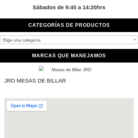
Sábados de 9:45 a 14:20hrs
CATEGORÍAS DE PRODUCTOS
Elige una categoría
MARCAS QUE MANEJAMOS
JRD MESAS DE BILLAR