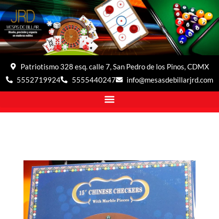
Patriotismo 328 esq. calle 7, San Pedro de los Pinos, CDMX
5552719924
5555440247
info@mesasdebillarjrd.com