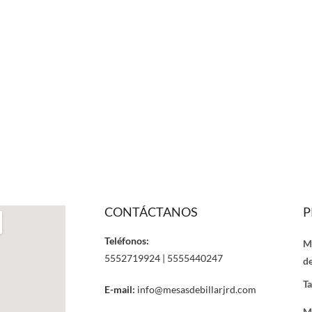
CONTÁCTANOS
P
Teléfonos:
M
5552719924 | 5555440247
de
Ta
E-mail:
info@mesasdebillarjrd.com
M