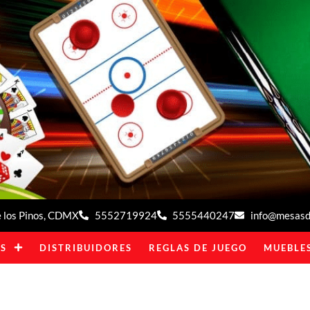
de los Pinos, CDMX
5552719924
5555440247
info@mesasde
S
DISTRIBUIDORES
REGLAS DE JUEGO
MUEBLES