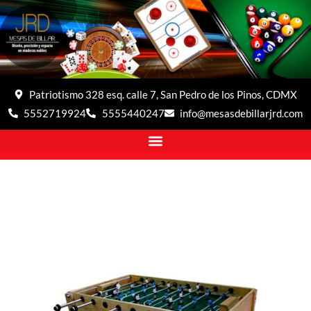
Patriotismo 328 esq. calle 7, San Pedro de los Pinos, CDMX
5552719924
5555440247
info@mesasdebillarjrd.com