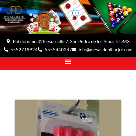
Patriotismo 328 esq. calle 7, San Pedro de los Pinos, CDMX
5552719924
5555440247
info@mesasdebillarjrd.com