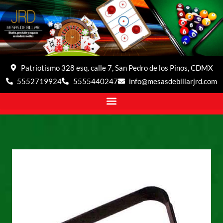
Patriotismo 328 esq. calle 7, San Pedro de los Pinos, CDMX
5552719924
5555440247
info@mesasdebillarjrd.com