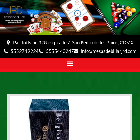
Patriotismo 328 esq. calle 7, San Pedro de los Pinos, CDMX
5552719924
5555440247
info@mesasdebillarjrd.com