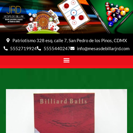
Patriotismo 328 esq. calle 7, San Pedro de los Pinos, CDMX
5552719924
5555440247
info@mesasdebillarjrd.com