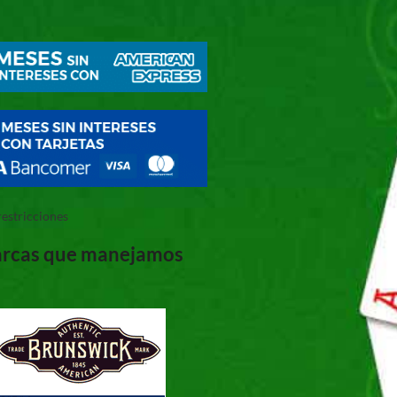
restricciones
rcas que manejamos