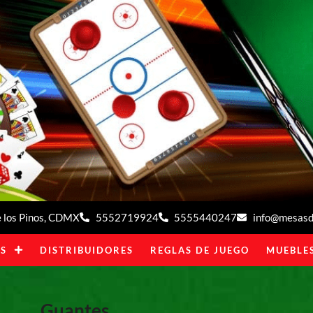
de los Pinos, CDMX
5552719924
5555440247
info@mesasde
S
DISTRIBUIDORES
REGLAS DE JUEGO
MUEBLES
Guantes