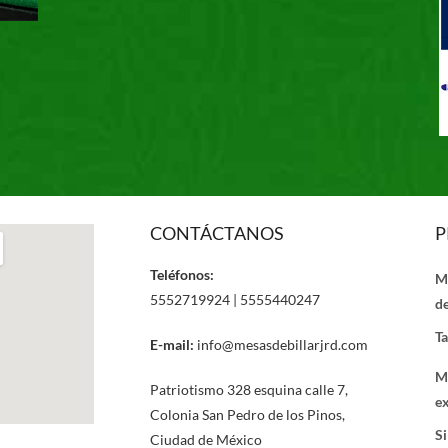
CONTÁCTANOS
P
Teléfonos:
M
5552719924 | 5555440247
de
Ta
E-mail:
info@mesasdebillarjrd.com
M
Patriotismo 328 esquina calle 7,
ex
Colonia San Pedro de los Pinos,
Si
Ciudad de México