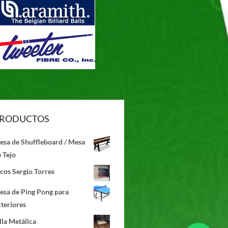
RODUCTOS
esa de Shuffleboard / Mesa
 Tejo
¡Solicita Informes de la Mesa de Billar u
cos Sergio Torres
Otro Producto que Deseas Cotizar por
esa de Ping Pong para
WhatsApp Ahora!
teriores
lla Metálica