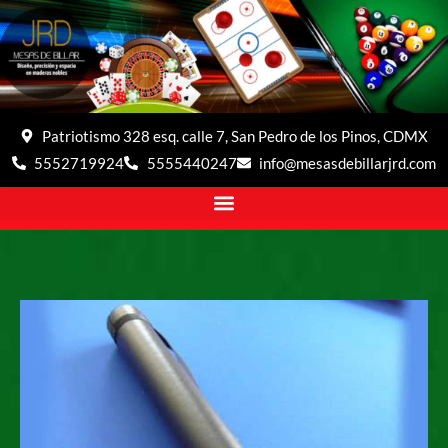
Patriotismo 328 esq. calle 7, San Pedro de los Pinos, CDMX
5552719924
5555440247
info@mesasdebillarjrd.com