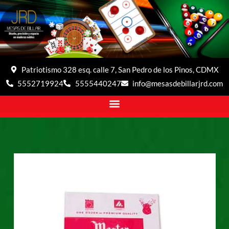
Patriotismo 328 esq. calle 7, San Pedro de los Pinos, CDMX
5552719924
5555440247
info@mesasdebillarjrd.com