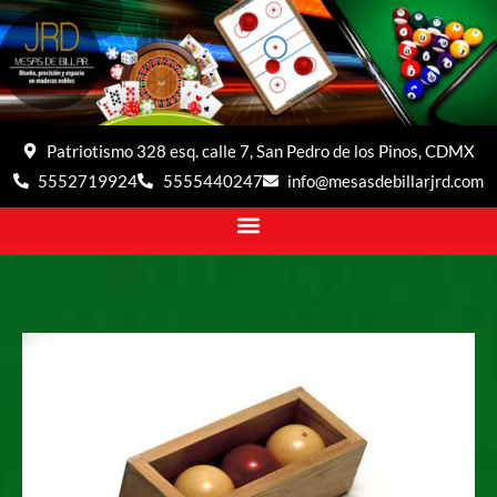
Patriotismo 328 esq. calle 7, San Pedro de los Pinos, CDMX
5552719924
5555440247
info@mesasdebillarjrd.com