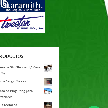
RODUCTOS
esa de Shuffleboard / Mesa
 Tejo
cos Sergio Torres
esa de Ping Pong para
teriores
lla Metálica