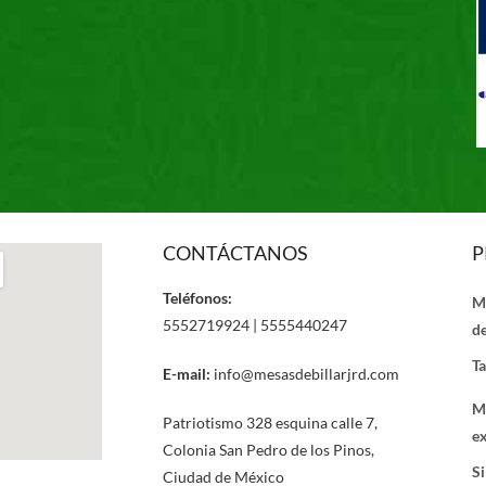
CONTÁCTANOS
P
Teléfonos:
M
5552719924 | 5555440247
de
Ta
E-mail:
info@mesasdebillarjrd.com
M
Patriotismo 328 esquina calle 7,
ex
Colonia San Pedro de los Pinos,
Si
Ciudad de México