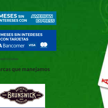
restricciones
rcas que manejamos