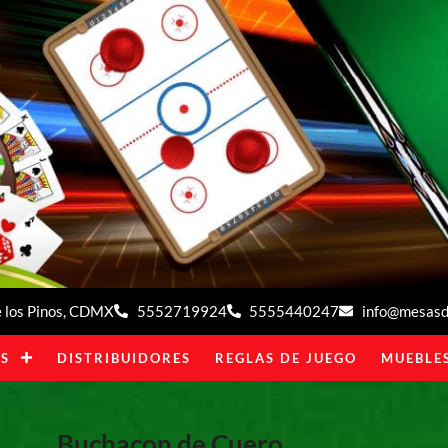
de los Pinos, CDMX
5552719924
5555440247
info@mesasde
S
DISTRIBUIDORES
REGLAS DE JUEGO
MUEBLES
Buchacon de Cuero