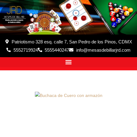
Patriotismo 328 esq. calle 7, San Pedro de los Pinos, CDMX
5552719924
5555440247
info@mesasdebillarjrd.com