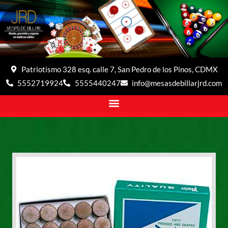
Patriotismo 328 esq. calle 7, San Pedro de los Pinos, CDMX
5552719924
5555440247
info@mesasdebillarjrd.com