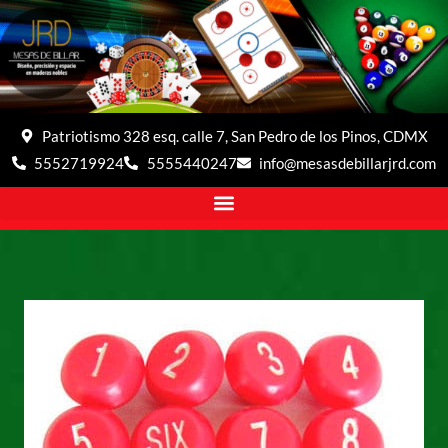
Patriotismo 328 esq. calle 7, San Pedro de los Pinos, CDMX
5552719924
5555440247
info@mesasdebillarjrd.com