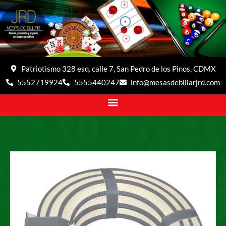
Patriotismo 328 esq. calle 7, San Pedro de los Pinos, CDMX
5552719924
5555440247
info@mesasdebillarjrd.com