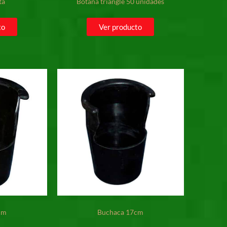
ta
Botana triangle 50 unidades
to
Ver producto
cm
Buchaca 17cm