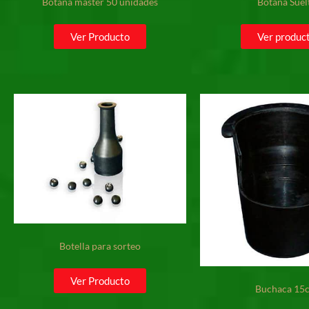
Botana master 50 unidades
Botana Suel
Ver Producto
Ver produc
Botella para sorteo
Ver Producto
Buchaca 15