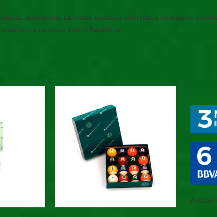
, botanas, aplanadores, barandas, buchacas y burritas a los mejores prec
contamos con envíos a toda la República.
Aplican 