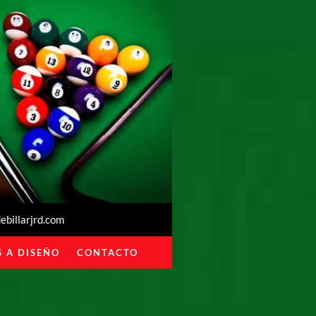
billarjrd.com
 A DISEÑO
CONTACTO