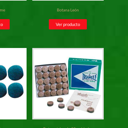
ome
Botana León
to
Ver producto