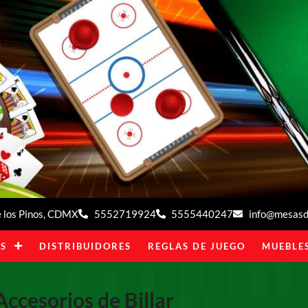
de los Pinos, CDMX
5552719924
5555440247
info@mesasde
S
DISTRIBUIDORES
REGLAS DE JUEGO
MUEBLES
Accesorios de Billar