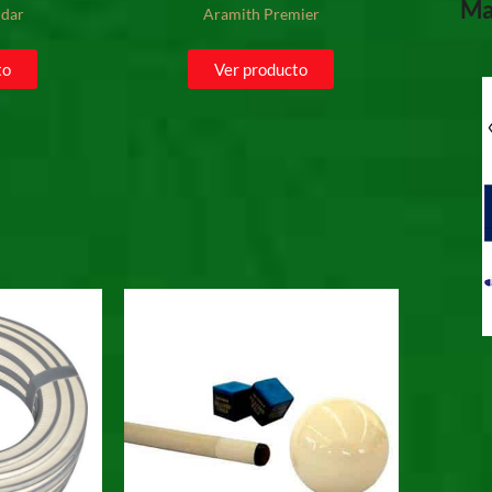
Ma
ndar
Aramith Premier
to
Ver producto