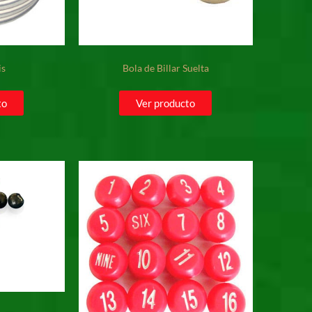
is
Bola de Billar Suelta
to
Ver producto