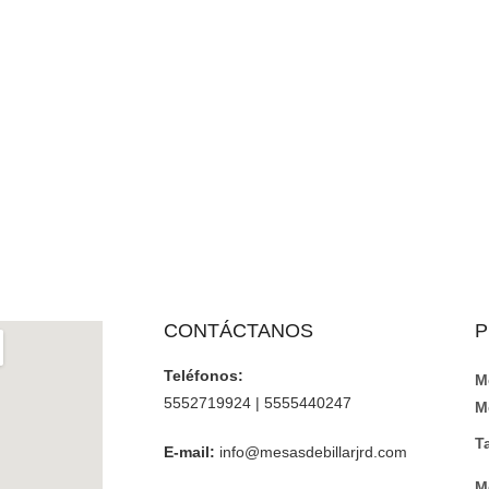
CONTÁCTANOS
P
Teléfonos:
M
5552719924 | 5555440247
M
T
E-mail:
info@mesasdebillarjrd.com
M