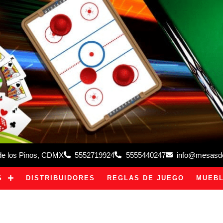
 de los Pinos, CDMX
5552719924
5555440247
info@mesasdeb
S
DISTRIBUIDORES
REGLAS DE JUEGO
MUEBL