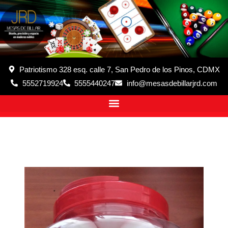
Patriotismo 328 esq. calle 7, San Pedro de los Pinos, CDMX
5552719924
5555440247
info@mesasdebillarjrd.com