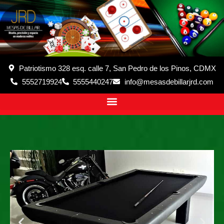
Patriotismo 328 esq. calle 7, San Pedro de los Pinos, CDMX
5552719924
5555440247
info@mesasdebillarjrd.com