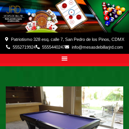
Patriotismo 328 esq. calle 7, San Pedro de los Pinos, CDMX
5552719924
5555440247
info@mesasdebillarjrd.com