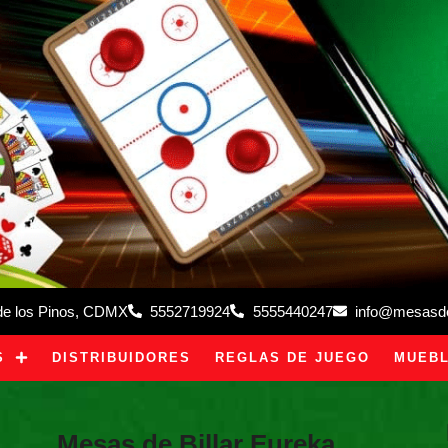
 de los Pinos, CDMX
5552719924
5555440247
info@mesasdeb
S
DISTRIBUIDORES
REGLAS DE JUEGO
MUEBL
Mesas de Billar Eureka