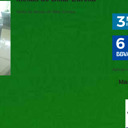
Venta de Mesas de Billar Eureka
Aplican 
Ma