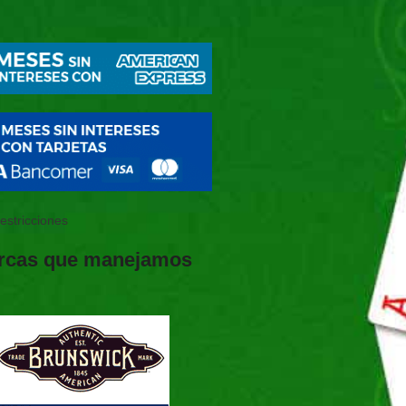
restricciones
rcas que manejamos