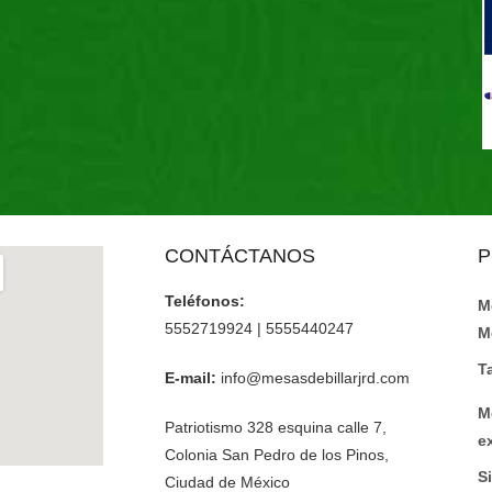
CONTÁCTANOS
P
Teléfonos:
M
5552719924 | 5555440247
M
T
E-mail:
info@mesasdebillarjrd.com
M
Patriotismo 328 esquina calle 7,
e
Colonia San Pedro de los Pinos,
Si
Ciudad de México