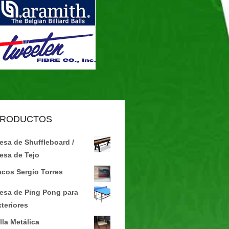
RODUCTOS
esa de Shuffleboard /
esa de Tejo
acos Sergio Torres
esa de Ping Pong para
xteriores
lla Metálica