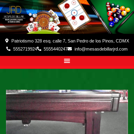
Patriotismo 328 esq. calle 7, San Pedro de los Pinos, CDMX
5552719924
5555440247
info@mesasdebillarjrd.com