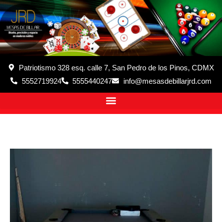
Patriotismo 328 esq. calle 7, San Pedro de los Pinos, CDMX
5552719924
5555440247
info@mesasdebillarjrd.com