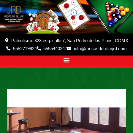
Patriotismo 328 esq. calle 7, San Pedro de los Pinos, CDMX
5552719924
5555440247
info@mesasdebillarjrd.com