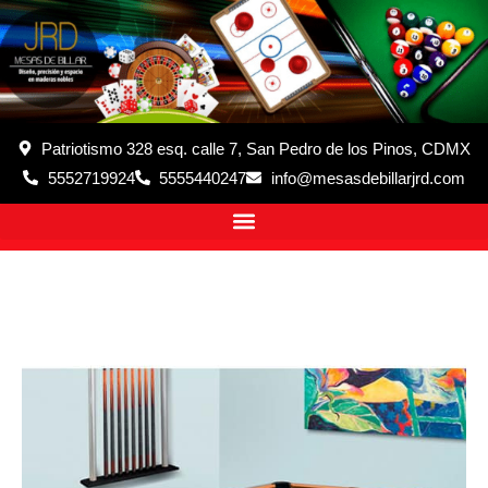
Patriotismo 328 esq. calle 7, San Pedro de los Pinos, CDMX
5552719924
5555440247
info@mesasdebillarjrd.com