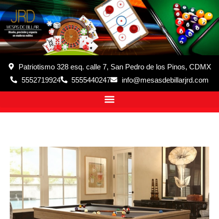
Patriotismo 328 esq. calle 7, San Pedro de los Pinos, CDMX
5552719924
5555440247
info@mesasdebillarjrd.com