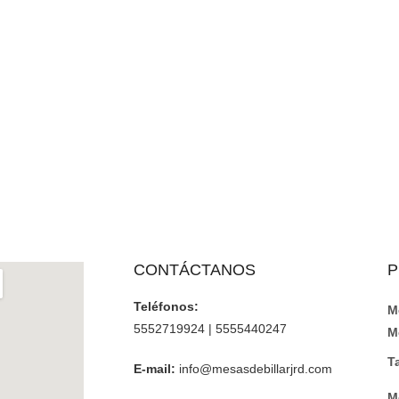
CONTÁCTANOS
P
Teléfonos:
M
5552719924 | 5555440247
M
T
E-mail:
info@mesasdebillarjrd.com
M