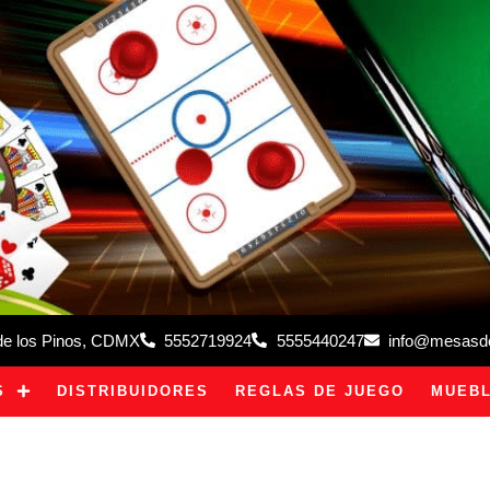
 de los Pinos, CDMX
5552719924
5555440247
info@mesasdeb
S
DISTRIBUIDORES
REGLAS DE JUEGO
MUEBL