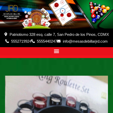
Patriotismo 328 esq. calle 7, San Pedro de los Pinos, CDMX
5552719924
5555440247
info@mesasdebillarjrd.com