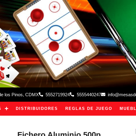
 de los Pinos, CDMX
5552719924
5555440247
info@mesasdeb
S
DISTRIBUIDORES
REGLAS DE JUEGO
MUEBL
Fichero Aluminio 500p