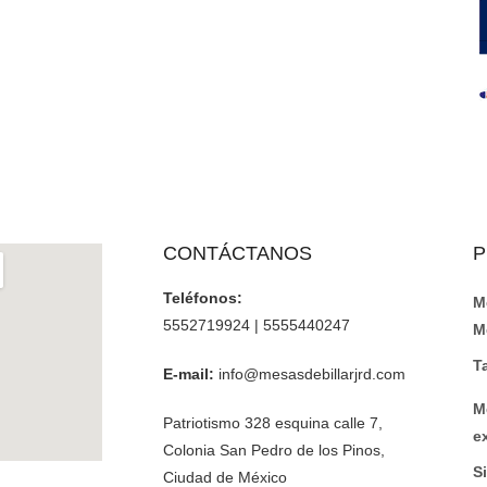
CONTÁCTANOS
P
Teléfonos:
M
5552719924 | 5555440247
M
T
E-mail:
info@mesasdebillarjrd.com
M
Patriotismo 328 esquina calle 7,
e
Colonia San Pedro de los Pinos,
Si
Ciudad de México